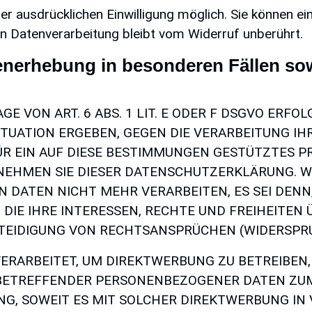
r ausdrücklichen Einwilligung möglich. Sie können eine 
n Datenverarbeitung bleibt vom Widerruf unberührt.
nerhebung in besonderen Fällen sow
VON ART. 6 ABS. 1 LIT. E ODER F DSGVO ERFOLG
SITUATION ERGEBEN, GEGEN DIE VERARBEITUNG 
ÜR EIN AUF DIESE BESTIMMUNGEN GESTÜTZTES PR
TNEHMEN SIE DIESER DATENSCHUTZERKLÄRUNG. W
 DATEN NICHT MEHR VERARBEITEN, ES SEI DEN
DIE IHRE INTERESSEN, RECHTE UND FREIHEITEN
EIDIGUNG VON RECHTSANSPRÜCHEN (WIDERSPRUCH
ARBEITET, UM DIREKTWERBUNG ZU BETREIBEN, S
E BETREFFENDER PERSONENBEZOGENER DATEN Z
LING, SOWEIT ES MIT SOLCHER DIREKTWERBUNG IN